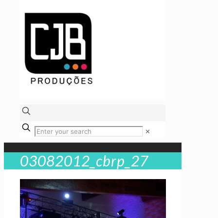
✕
03082012_cbrp_27