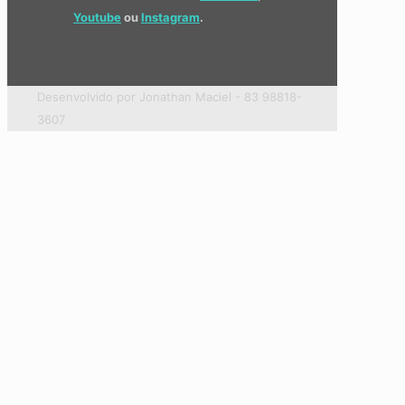
Youtube
ou
Instagram
.
Desenvolvido por Jonathan Maciel - 83 98818-
3607