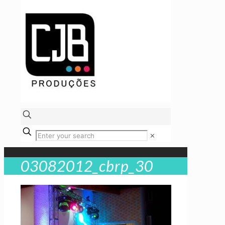
✕
03082012_cbrp_30