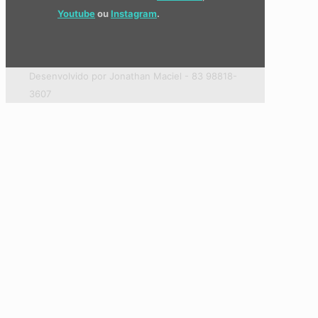
Youtube
ou
Instagram
.
Desenvolvido por Jonathan Maciel - 83 98818-
3607