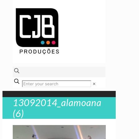
✕
13092014_alamoana
(6)