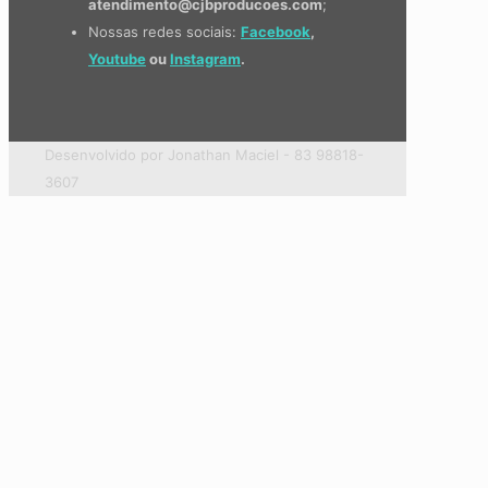
atendimento@cjbproducoes.com
;
Nossas redes sociais:
Facebook
,
Youtube
ou
Instagram
.
Desenvolvido por Jonathan Maciel - 83 98818-
3607