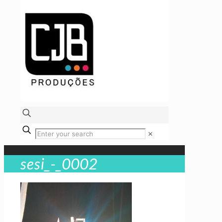
✕
sesi_-_0002