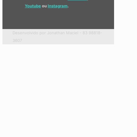
Youtube
ou
Instagram
.
Desenvolvido por Jonathan Maciel - 83 98818-
3607