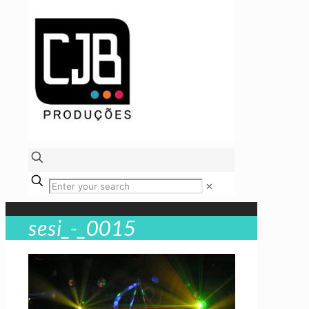
✕
sesi_-_0015