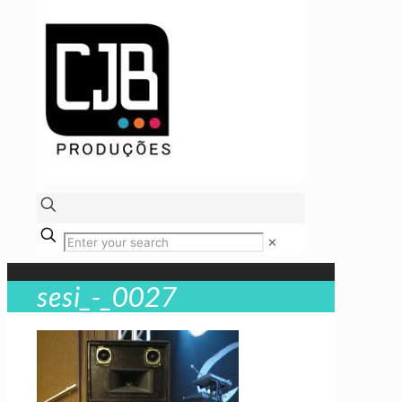
✕
sesi_-_0027