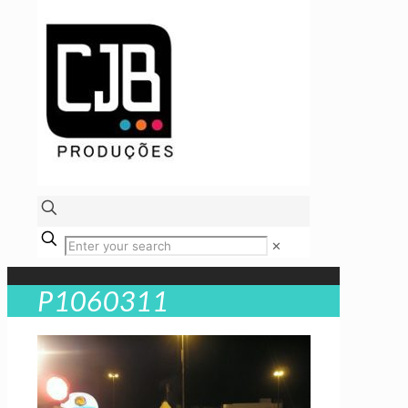
✕
P1060311