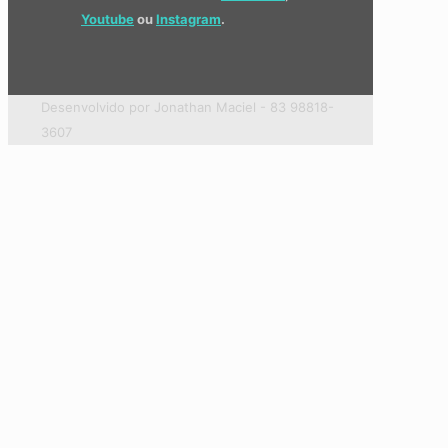
Youtube
ou
Instagram
.
Desenvolvido por Jonathan Maciel - 83 98818-
3607