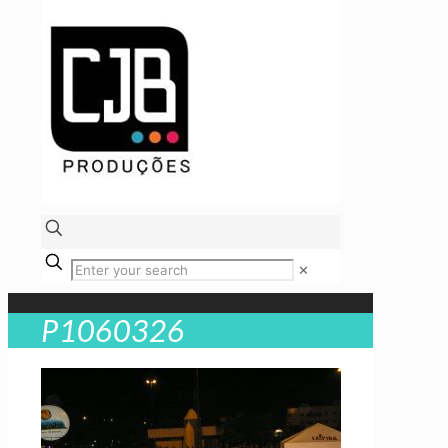
✕
P1060326