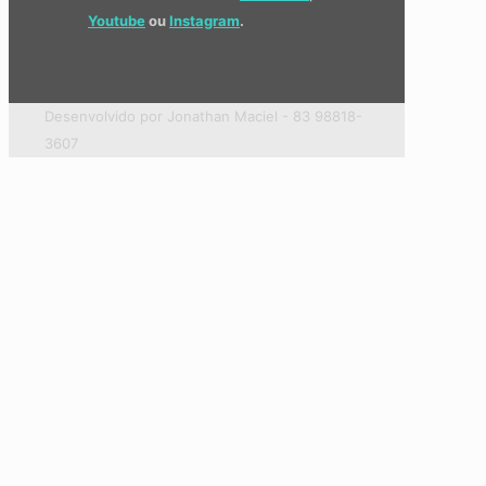
Youtube
ou
Instagram
.
Desenvolvido por Jonathan Maciel - 83 98818-
3607