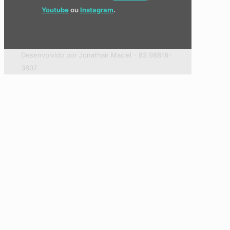
Youtube
ou
Instagram
.
Desenvolvido por Jonathan Maciel - 83 98818-
3607