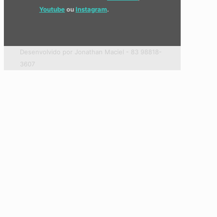
Youtube
ou
Instagram
.
Desenvolvido por Jonathan Maciel - 83 98818-
3607