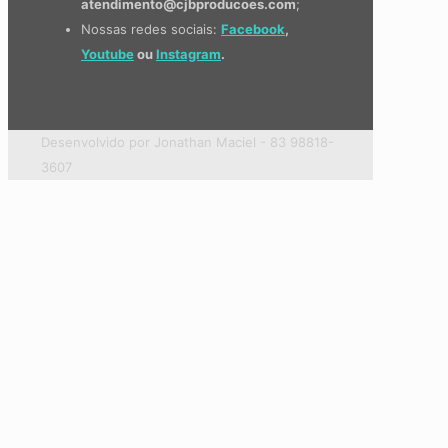
atendimento@cjbproducoes.com
;
Nossas redes sociais:
Facebook
,
Youtube
ou
Instagram
.
Desenvolvido por Jonathan Maciel - 83 98818-
3607