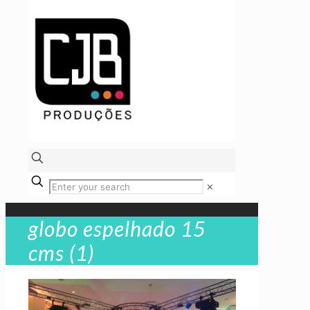
✕
globo espelhado 15
cms (1)