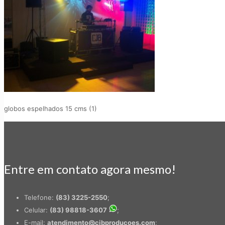
globos espelhados 15 cms (1)
Entre em contato agora mesmo!
Telefone:
(83) 3225-2550
;
Celular:
(83) 98818-3607
;
E-mail:
atendimento@cjbproducoes.com
;