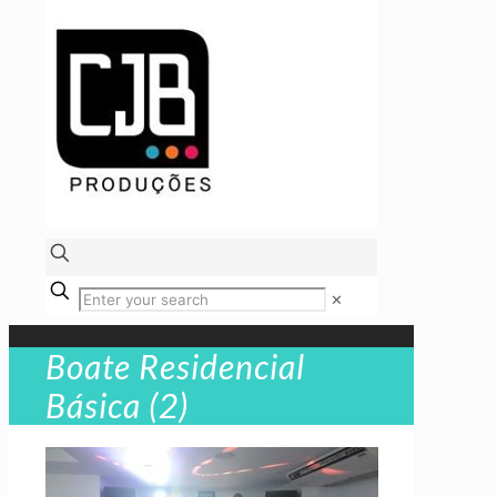
✕
Boate Residencial
Básica (2)