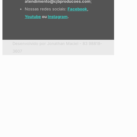
atendimento@cjbproducoes.com
;
Nossas redes sociais:
Facebook
,
Youtube
ou
Instagram
.
Desenvolvido por Jonathan Maciel - 83 98818-
3607