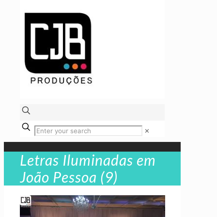
✕
Letras Iluminadas em
João Pessoa (9)