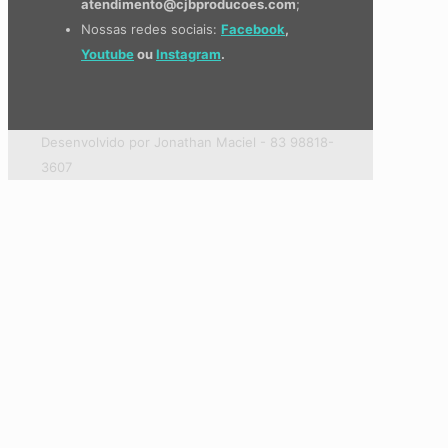
atendimento@cjbproducoes.com
;
Nossas redes sociais:
Facebook
,
Youtube
ou
Instagram
.
Desenvolvido por Jonathan Maciel - 83 98818-
3607