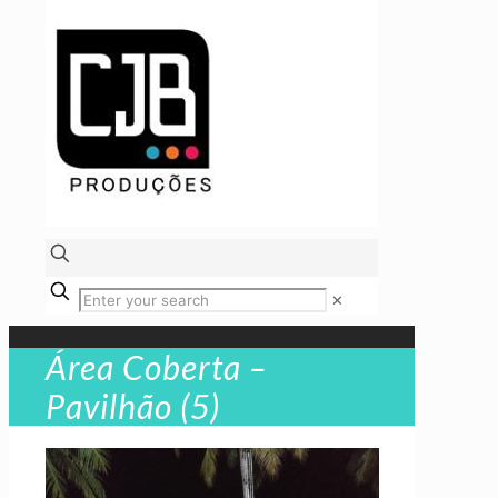
✕
Área Coberta –
Pavilhão (5)