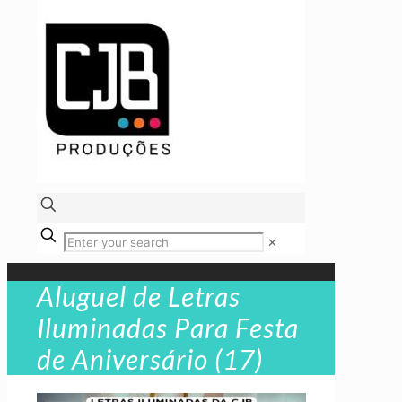
✕
Aluguel de Letras
Iluminadas Para Festa
de Aniversário (17)