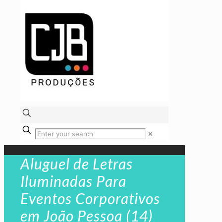
✕
Aluguel de Letras
Iluminadas Para
Eventos Corporativos
em João Pessoa (14)