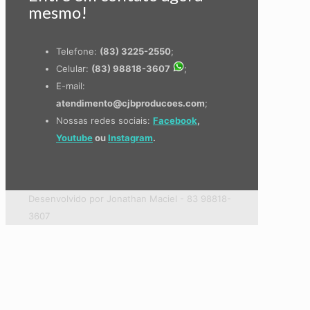
mesmo!
Telefone:
(83) 3225-2550
;
Celular:
(83) 98818-3607
;
E-mail:
atendimento@cjbproducoes.com
;
Nossas redes sociais:
Facebook
,
Youtube
ou
Instagram
.
Desenvolvido por Jonathan Maciel - 83 98818-
3607