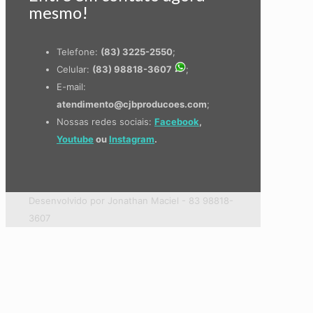
mesmo!
Telefone:
(83) 3225-2550
;
Celular:
(83) 98818-3607
;
E-mail:
atendimento@cjbproducoes.com
;
Nossas redes sociais:
Facebook
,
Youtube
ou
Instagram
.
Desenvolvido por Jonathan Maciel - 83 98818-
3607