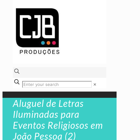
✕
Aluguel de Letras
Iluminadas para
Eventos Religiosos em
João Pessoa (2)