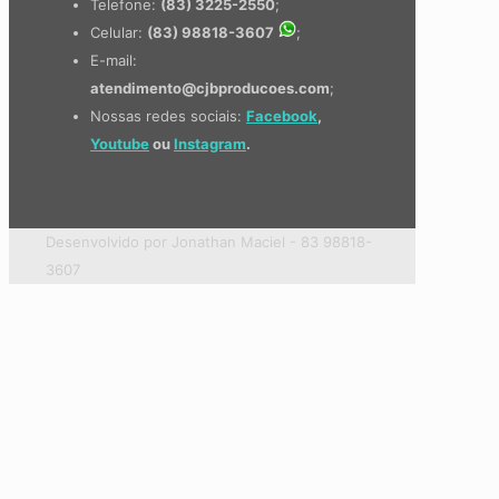
Telefone:
(83) 3225-2550
;
Celular:
(83) 98818-3607
;
E-mail:
atendimento@cjbproducoes.com
;
Nossas redes sociais:
Facebook
,
Youtube
ou
Instagram
.
Desenvolvido por Jonathan Maciel - 83 98818-
3607