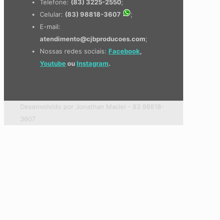
Telefone:
(83) 3225-2550
;
Celular:
(83) 98818-3607
;
E-mail:
atendimento@cjbproducoes.com
;
Nossas redes sociais:
Facebook
,
Youtube
ou
Instagram
.
Desenvolvido por Jonathan Maciel - 83 98818-
3607