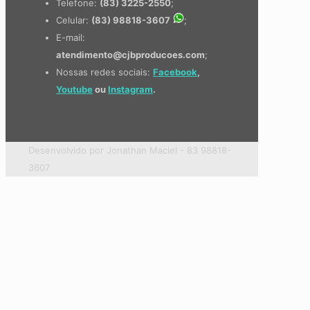
Telefone:
(83) 3225-2550
;
Celular:
(83) 98818-3607
;
E-mail:
atendimento@cjbproducoes.com
;
Nossas redes sociais:
Facebook
,
Youtube
ou
Instagram
.
Desenvolvido por Jonathan Maciel - 83 98818-
3607