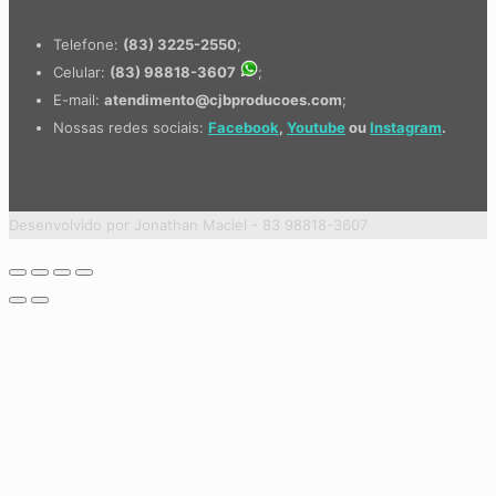
Telefone:
(83) 3225-2550
;
Celular:
(83) 98818-3607
;
E-mail:
atendimento@cjbproducoes.com
;
Nossas redes sociais:
Facebook
,
Youtube
ou
Instagram
.
Desenvolvido por Jonathan Maciel - 83 98818-3607