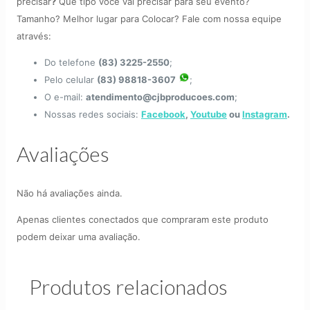
precisar
?
Que tipo você vai precisar para seu evento?
Tamanho? Melhor lugar para Colocar? Fale com nossa equipe
através:
Do telefone
(83) 3225-2550
;
Pelo celular
(83) 98818-3607
;
O e-mail:
atendimento@cjbproducoes.com
;
Nossas redes sociais:
Facebook
,
Youtube
ou
Instagram
.
Avaliações
Não há avaliações ainda.
Apenas clientes conectados que compraram este produto
podem deixar uma avaliação.
Produtos relacionados