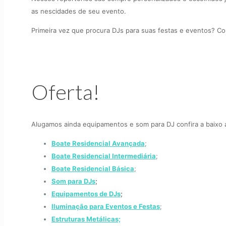
as nescidades de seu evento.
Primeira vez que procura DJs para suas festas e eventos? Con
Oferta!
Alugamos ainda equipamentos e som para DJ confira a baixo a
Boate Residencial Avançada
;
Boate Residencial Intermediária
;
Boate Residencial Básica
;
Som para DJs
;
Equipamentos de DJs
;
Iluminação para Eventos e Festas
;
Estruturas Metálicas;