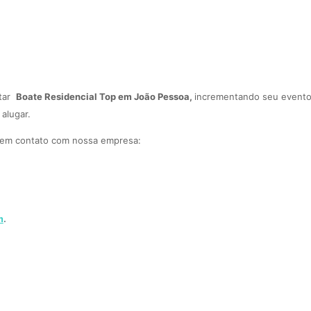
atar
Boate Residencial Top
em João Pessoa,
incrementando seu evento 
alugar.
 em contato com nossa empresa:
m
.