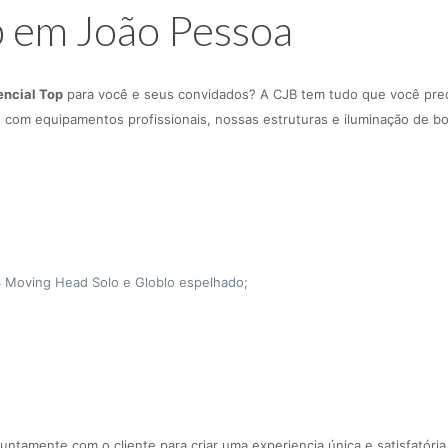
p em João Pessoa
encial Top
para você e seus convidados? A CJB tem tudo que você prec
e com equipamentos profissionais, nossas estruturas e iluminação de bo
 4 Moving Head Solo e Globlo espelhado;
untamente com o cliente para criar uma experiencia única e satisfatór