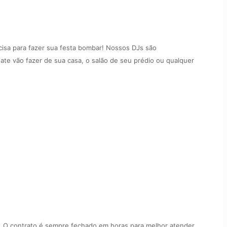
isa para fazer sua festa bombar! Nossos DJs são
ate vão fazer de sua casa, o salão de seu prédio ou qualquer
ia. O contrato é sempre fechado em horas para melhor atender