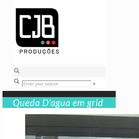
✕
Queda D'agua em grid