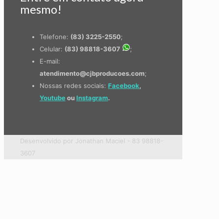
mesmo!
Telefone:
(83) 3225-2550
;
Celular:
(83) 98818-3607
;
E-mail:
atendimento@cjbproducoes.com
;
Nossas redes sociais:
Facebook
,
Youtube
ou
Instagram
.
Desenvolvido por Jonathan Maciel - 83 98818-
3607