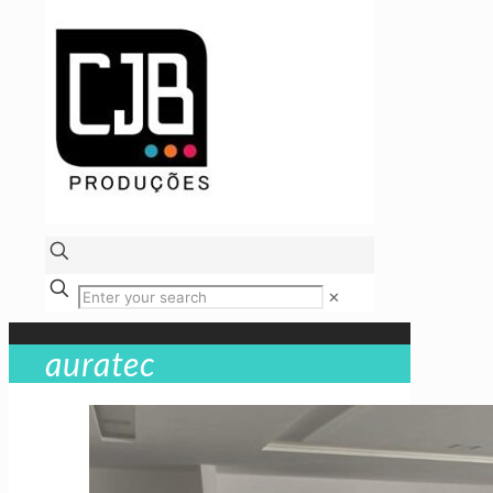
✕
auratec