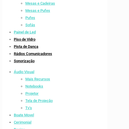
Mesas e Cadeiras
Mesas e Pufes
Pufes
Sofás
Painel de Led
Piso de Vidro
Pista de Dança
Rádios Comunicadores
Sonorização
Áudio Visual
Mais Recursos
Notebooks
Projetor
Tela de Projeção
Tv’s
Boate Movel
Cerimonial