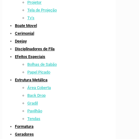
Projetor
Tela de Projeção
Tv’s
Boate Movel
Cerimonial
Deejay
Disciplinadores de Fila
Efeitos Especiais
Bolhas de Sabão
Papel Picado
Estrutura Metálica
Área Coberta
Back Drop
Gradil
Pavilhão
Tendas
Formatura
Geradores