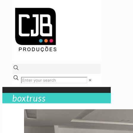
✕
boxtruss