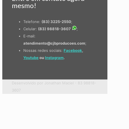
mesmo!
Telefone:
(83) 3225-2550
;
Celular:
(83) 98818-3607
;
E-mail:
atendimento@cjbproducoes.com
;
Nossas redes sociais:
Facebook
,
Youtube
ou
Instagram
.
Desenvolvido por Jonathan Maciel - 83 98818-
3607