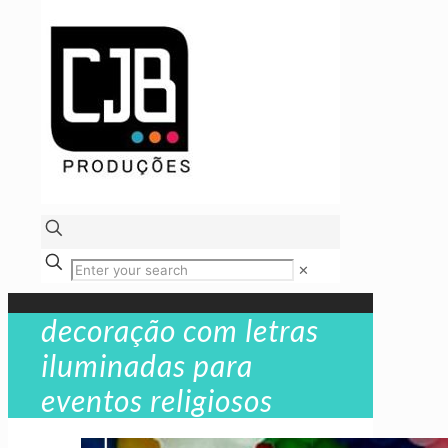
✕
decoração com letras
iluminadas para
eventos religiosos