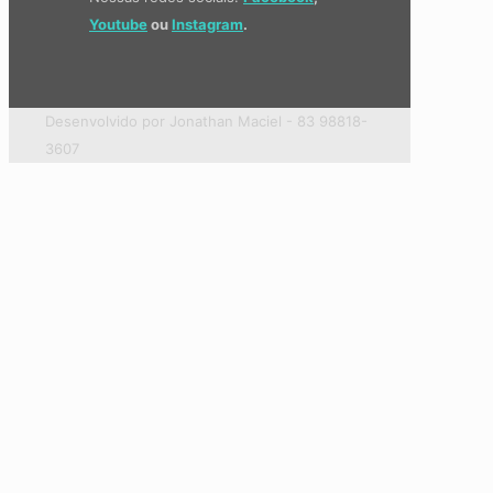
Youtube
ou
Instagram
.
Desenvolvido por Jonathan Maciel - 83 98818-
3607