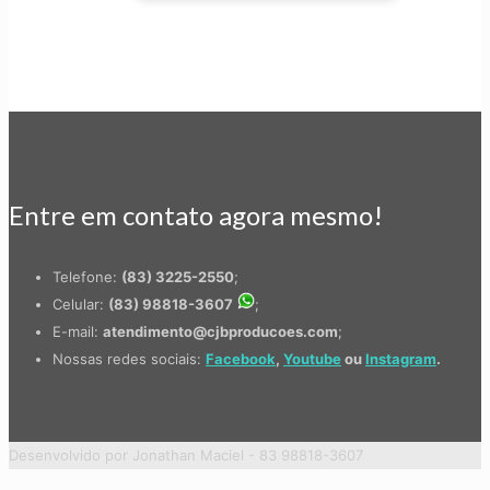
Entre em contato agora mesmo!
Telefone:
(83) 3225-2550
;
Celular:
(83) 98818-3607
;
E-mail:
atendimento@cjbproducoes.com
;
Nossas redes sociais:
Facebook
,
Youtube
ou
Instagram
.
Desenvolvido por Jonathan Maciel - 83 98818-3607