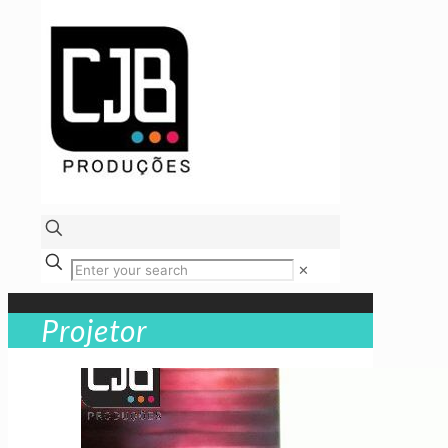
✕
Projetor