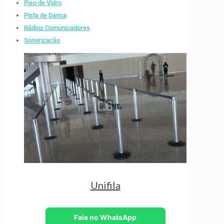
Piso de Vidro
Pista de Dança
Rádios Comunicadores
Sonorização
Unifila
Fale no WhatsApp