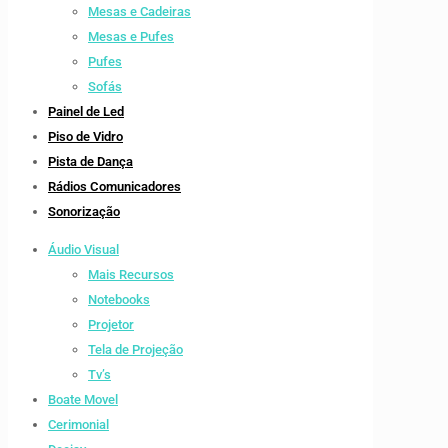
Mesas e Cadeiras
Mesas e Pufes
Pufes
Sofás
Painel de Led
Piso de Vidro
Pista de Dança
Rádios Comunicadores
Sonorização
Áudio Visual
Mais Recursos
Notebooks
Projetor
Tela de Projeção
Tv’s
Boate Movel
Cerimonial