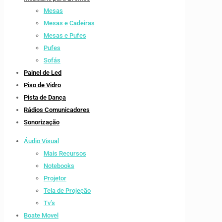
Mesas
Mesas e Cadeiras
Mesas e Pufes
Pufes
Sofás
Painel de Led
Piso de Vidro
Pista de Dança
Rádios Comunicadores
Sonorização
Áudio Visual
Mais Recursos
Notebooks
Projetor
Tela de Projeção
Tv’s
Boate Movel