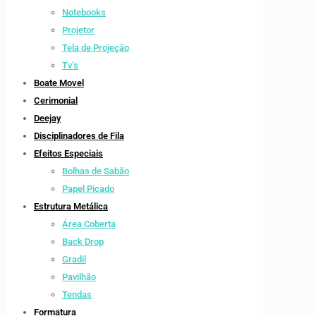
Notebooks
Projetor
Tela de Projeção
Tv’s
Boate Movel
Cerimonial
Deejay
Disciplinadores de Fila
Efeitos Especiais
Bolhas de Sabão
Papel Picado
Estrutura Metálica
Área Coberta
Back Drop
Gradil
Pavilhão
Tendas
Formatura