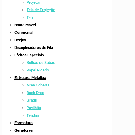
Projetor
Tela de Projeção
Tv’s
Boate Movel
Cerimonial
Deejay
Disciplinadores de Fila
Efeitos Especiais
Bolhas de Sabão
Papel Picado
Estrutura Metálica
Área Coberta
Back Drop
Gradil
Pavilhão
Tendas
Formatura
Geradores