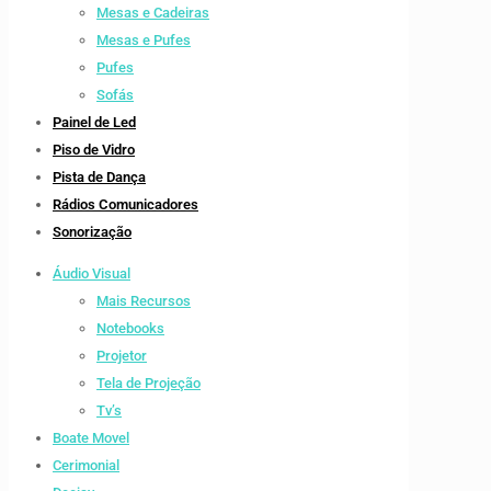
Mesas e Cadeiras
Mesas e Pufes
Pufes
Sofás
Painel de Led
Piso de Vidro
Pista de Dança
Rádios Comunicadores
Sonorização
Áudio Visual
Mais Recursos
Notebooks
Projetor
Tela de Projeção
Tv’s
Boate Movel
Cerimonial